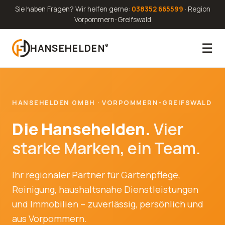
Sie haben Fragen? Wir helfen gerne:
038352 665599
· Region
Vorpommern-Greifswald
☰
HANSEHELDEN
®
HANSEHELDEN GMBH · VORPOMMERN-GREIFSWALD
Die Hansehelden.
Vier
starke Marken, ein Team.
Ihr regionaler Partner für Gartenpflege,
Reinigung, haushaltsnahe Dienstleistungen
und Immobilien – zuverlässig, persönlich und
aus Vorpommern.