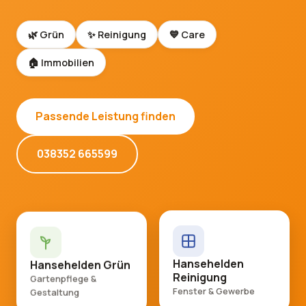
🌿 Grün
✨ Reinigung
💙 Care
🏠 Immobilien
Passende Leistung finden
038352 665599
Hansehelden Grün
Hansehelden
Reinigung
Gartenpflege &
Gestaltung
Fenster & Gewerbe